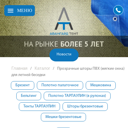
МЕНЮ
НА РЫНКЕ
БОЛЕЕ 5 ЛЕТ
Новости
Главная
Каталог
/
/
Прозрачные шторы ПВХ (мягкие окна)
для летней беседки
Брезент
Полотно палаточное
Мешковина
Бельтинг
Полотно ТАРПАУЛИН (в рулонах)
Тенты ТАРПАУЛИН
Шторы брезентовые
Мешки брезентовые